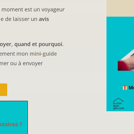
n moment est un voyageur
ie de laisser un
avis
oyer, quand et pourquoi
.
uitement mon
mini-guide
mer ou à envoyer
taires ?