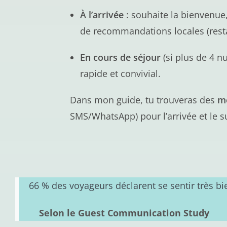
À l’arrivée
: souhaite la bienvenue,
de recommandations locales (rest
En cours de séjour
(si plus de 4 n
rapide et convivial.
Dans mon guide, tu trouveras des
mo
SMS/WhatsApp) pour l’arrivée et le su
66 % des voyageurs déclarent se sentir très bi
Selon le Guest Communication Study