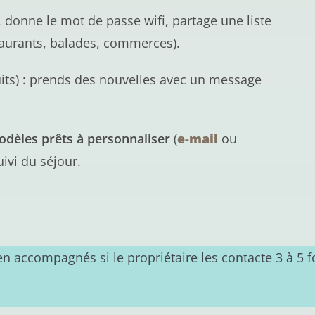
 donne le mot de passe wifi, partage une liste
aurants, balades, commerces).
uits) : prends des nouvelles avec un message
dèles prêts à personnaliser
(
e-mail
ou
ivi du séjour.
en accompagnés si le propriétaire les contacte 3 à 5 f