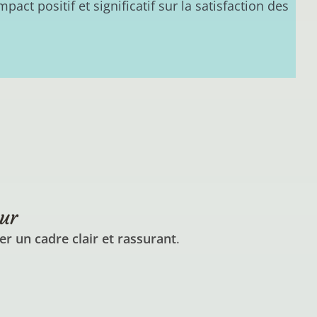
t positif et significatif sur la satisfaction des
ur
er un cadre clair et rassurant
.