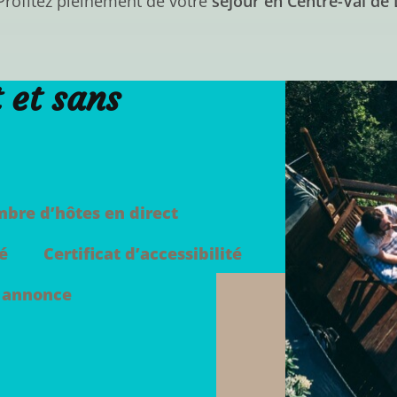
 Profitez pleinement de votre
séjour en Centre-Val de 
 et sans
bre d’hôtes en direct
é
Certificat d’accessibilité
 annonce