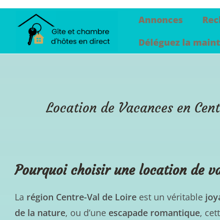
contenu
principal
Annonces
Rec
Déléguez la maint
Location de Vacances en Cent
Pourquoi choisir une location de v
La
région Centre-Val de Loire
est un véritable
joy
de la nature
, ou d’une
escapade romantique
, ce