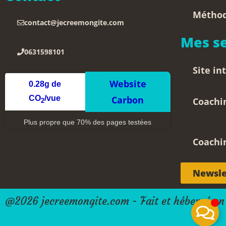
Méthod
contact@jecreemongite.com
Mes se
0631598101
Site in
Website
0.28g de
CO
/vue
Carbon
Coachin
2
Plus propre que 70% des pages testées
Coachi
Newslet
@2026 jecreemongite.com - Fait et hébergé en