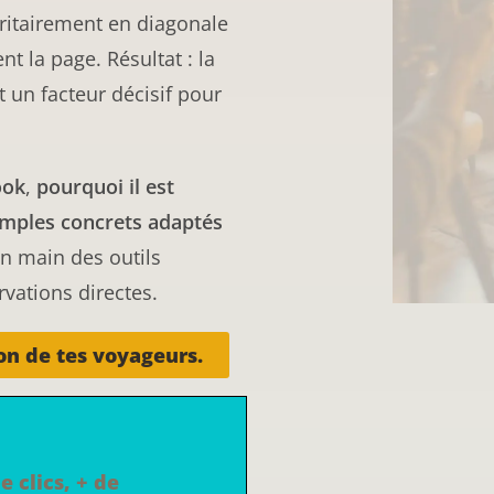
ritairement en diagonale
nt la page. Résultat : la
t un facteur décisif pour
ook
,
pourquoi il est
mples concrets adaptés
 en main des outils
vations directes.
ion de tes voyageurs.
e clics, + de