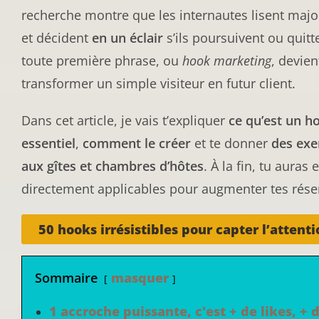
recherche montre que les internautes lisent majo
et décident
en un éclair
s’ils poursuivent ou quitte
toute première phrase, ou
hook marketing
, devien
transformer un simple visiteur en futur client.
Dans cet article, je vais t’expliquer
ce qu’est un h
essentiel
,
comment le créer
et te donner
des exe
aux gîtes et chambres d’hôtes
. À la fin, tu auras
directement applicables pour augmenter tes réser
50 hooks irrésistibles pour capter l’attent
Sommaire
masquer
1 accroche puissante, c'est + de likes, + d