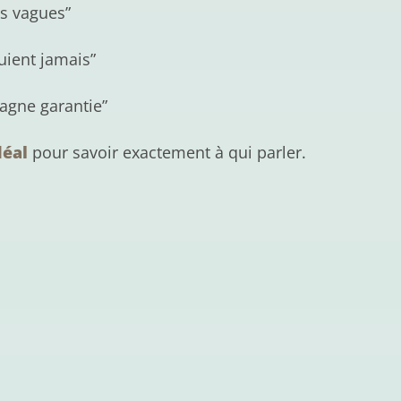
es vagues”
uient jamais”
agne garantie”
déal
pour savoir exactement à qui parler.