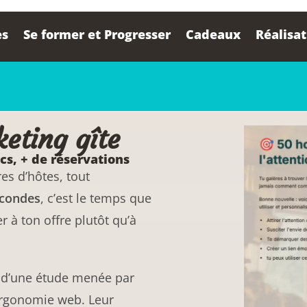
es
Se former et Progresser
Cadeaux
Réalisa
eting gîte
ics, + de réservations
es d’hôtes, tout
econdes
, c’est le temps que
r à ton offre plutôt qu’à
ent d’une étude menée par
ergonomie web. Leur