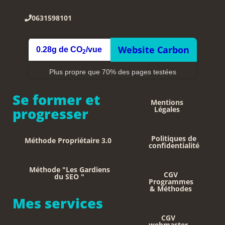
0631598101
Website Carbon
0.28g de CO
/vue
2
Plus propre que 70% des pages testées
Se former et
Mentions
progresser
Légales
Politiques de
Méthode Propriétaire 3.0
confidentialité
Méthode "Les Gardiens
CGV
du SEO "
Programmes
& Méthodes
Mes services
CGV
webmaster