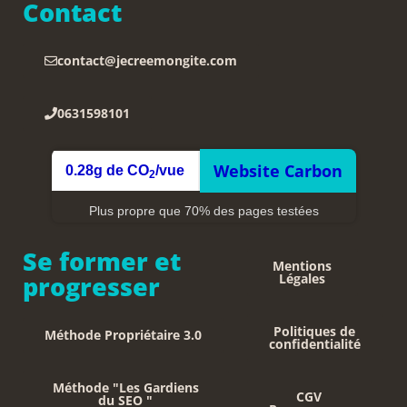
Contact
contact@jecreemongite.com
0631598101
Website Carbon
0.28g de CO
/vue
2
Plus propre que 70% des pages testées
Se former et
Mentions
progresser
Légales
Politiques de
Méthode Propriétaire 3.0
confidentialité
Méthode "Les Gardiens
CGV
du SEO "