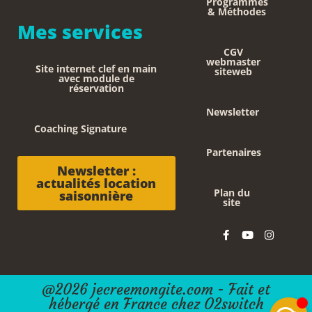
Programmes
& Méthodes
Mes services
CGV
webmaster
Site internet clef en main
siteweb
avec module de
réservation
Newsletter
Coaching Signature
Partenaires
Newsletter :
actualités location
Plan du
saisonnière
site
@2026 jecreemongite.com - Fait et
hébergé en France chez O2switch