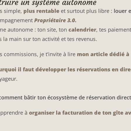
nstruire un système autonome
us simple,
plus rentable
et surtout plus libre :
louer e
ccompagnement
Propriétaire 3.0
.
ème autonome : ton site, ton
calendrier
, tes paiement
la main sur ton activité et tes revenus.
commissions, je t’invite à lire
mon article dédié à
rquoi il faut développer les réservations en dire
oyageur.
 comment bâtir ton écosystème de réservation direct
 apprendre à
organiser la facturation de ton gîte a