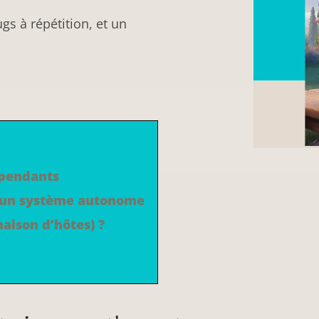
gs à répétition, et un
épendants
re un système autonome
aison d’hôtes) ?​