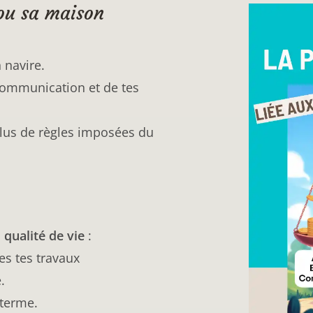
(ou sa maison
 navire.
 communication et de tes
plus de règles imposées du
a
qualité de vie
:
ies tes travaux
.
 terme.