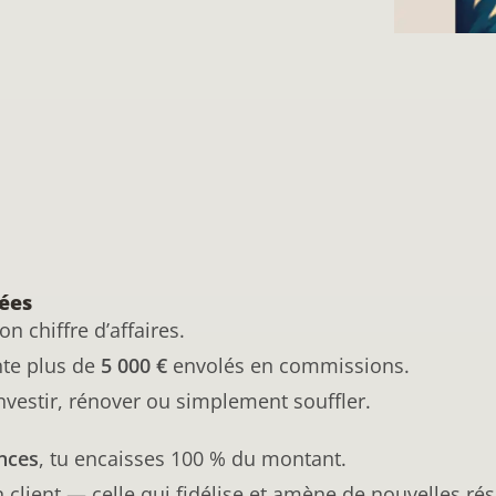
ées
n chiffre d’affaires.
nte plus de
5 000 €
envolés en commissions.
vestir, rénover ou simplement souffler.
nces
, tu encaisses 100 % du montant.
 client — celle qui fidélise et amène de nouvelles ré