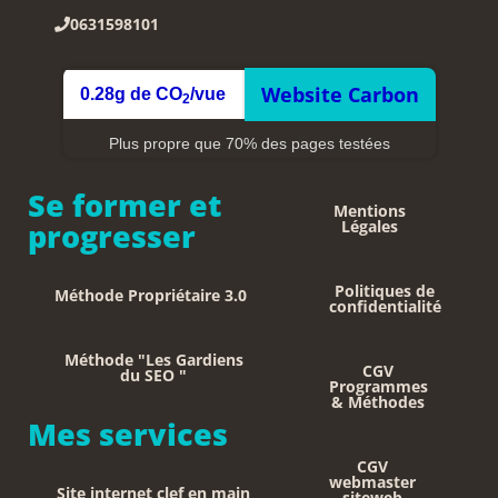
0631598101
Website Carbon
0.28g de CO
/vue
2
Plus propre que 70% des pages testées
Se former et
Mentions
progresser
Légales
Politiques de
Méthode Propriétaire 3.0
confidentialité
Méthode "Les Gardiens
CGV
du SEO "
Programmes
& Méthodes
Mes services
CGV
webmaster
Site internet clef en main
siteweb