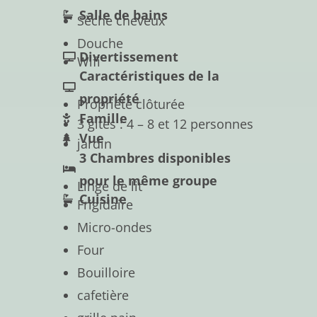
Salle de bains
Sèche cheveux
Douche
Divertissement
Wifi
Caractéristiques de la
propriété
Propriété clôturée
Famille
3 gites : 4 – 8 et 12 personnes
Vue
jardin
3 Chambres disponibles
pour le même groupe
Linge de lit
Cuisine
Frigidaire
Micro-ondes
Four
Bouilloire
cafetière