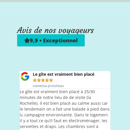
Avis de nos voyageurs
9,9 • Exceptionnel
Le gîte est vraiment bien placé
lo
vil





vanessa prouteau

Le gîte est vraiment bien placé à 25/30
Fra
minutes de notre lieu de de visite (la
logement 
Rochelle). Il est bien placé au calme aussi car
tranquill
le lendemain on a fait une balade à pied dans
jolies bal
la campagne environnante. Dans le logement
appartem
il y a tout ce qu’il faut en électroménager, les
également
serviettes et draps. Les chambres sont à
Chambres