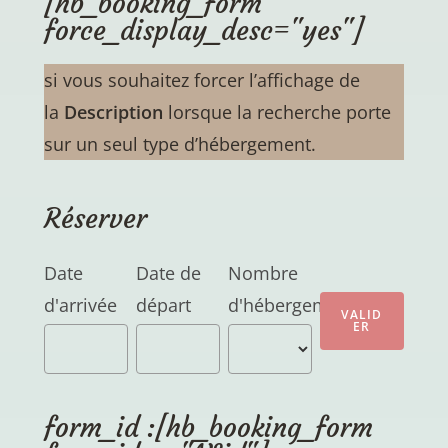
[hb_booking_form
force_display_desc="yes"]
si vous souhaitez forcer l’affichage de
la
Description
lorsque la recherche porte
sur un seul type d’hébergement.
Réserver
Date
Date de
Nombre
d'arrivée
départ
d'hébergements
form_id :[hb_booking_form