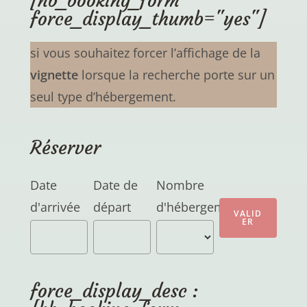
[hb_booking_form
force_display_thumb="yes"]
si vous souhaitez forcer l’affichage de la
vignette
lorsque la recherche porte sur un
seul type d’hébergement.
Réserver
Date
Date de
Nombre
d'arrivée
départ
d'hébergements
force_display_desc :