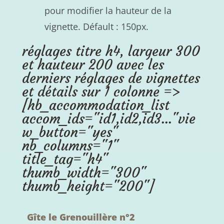
pour modifier la hauteur de la
vignette. Défault : 150px.
réglages titre h4, largeur 300
et hauteur 200 avec les
derniers réglages de vignettes
et détails sur 1 colonne =>
[hb_accommodation_list
accom_ids="id1,id2,id3..."vie
w_button="yes"
nb_columns="1"
title_tag="h4"
thumb_width="300"
thumb_height="200"]
Gîte le Grenouillère n°2