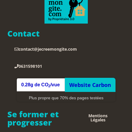
Contact
contact@jecreemongite.com
0631598101
Website Carbon
0.28g de CO
/vue
2
Plus propre que 70% des pages testées
Se former et
Mentions
progresser
Légales