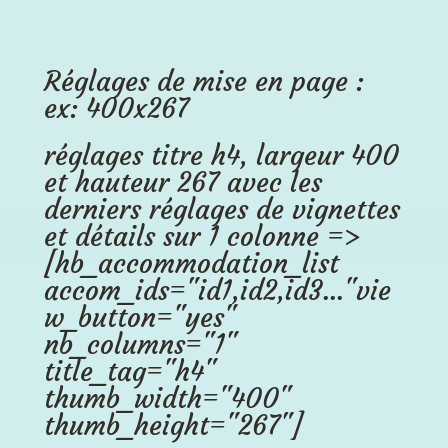
Réglages de mise en page :
ex: 400x267
réglages titre h4, largeur 400
et hauteur 267 avec les
derniers réglages de vignettes
et détails sur 1 colonne =>
[hb_accommodation_list
accom_ids="id1,id2,id3..."vie
w_button="yes"
nb_columns="1"
title_tag="h4"
thumb_width="400"
thumb_height="267"]